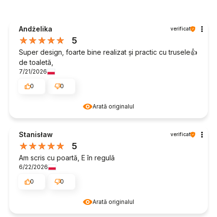
Andżelika
verificat
5
Super design, foarte bine realizat și practic cu trusele👍️
de toaletă,
7/21/2026
0
0
Arată originalul
Stanisław
verificat
5
Am scris cu poartă, E în regulă
6/22/2026
0
0
Arată originalul