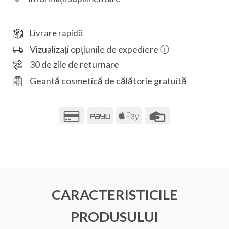
Livrare rapidă
Vizualizați opțiunile de expediere ⓘ
30 de zile de returnare
Geantă cosmetică de călătorie gratuită
Credit
PayU
Apple
Credit
Card
Pay
Card
2
CARACTERISTICILE
PRODUSULUI