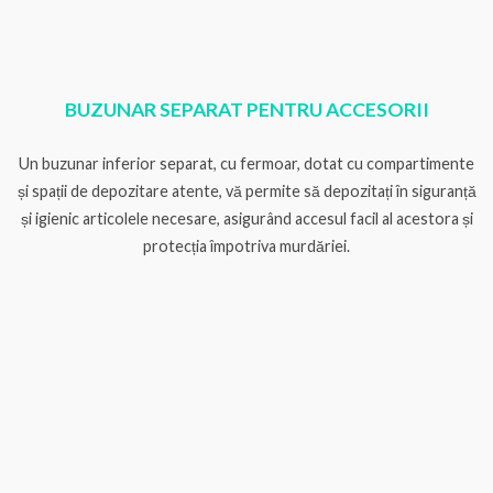
BUZUNAR SEPARAT PENTRU ACCESORII
Un buzunar inferior separat, cu fermoar, dotat cu compartimente
și spații de depozitare atente, vă permite să depozitați în siguranță
și igienic articolele necesare, asigurând accesul facil al acestora și
protecția împotriva murdăriei.