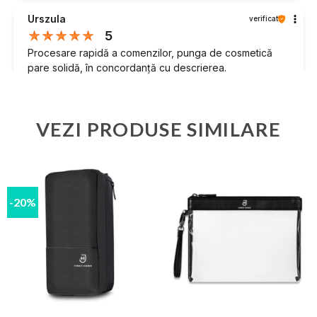
Urszula
verificat
5
Procesare rapidă a comenzilor, punga de cosmetică
pare solidă, în concordanță cu descrierea.
6/1/2026
0
0
VEZI PRODUSE SIMILARE
Arată originalul
Monika
verificat
5
-20%
Pare mică, dar este o trusă de machiaj foarte bună
3/17/2026
0
1
Arată originalul
Maciej
verificat