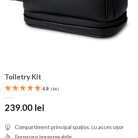
Toiletry Kit
4.9
(
56
)
239.00
lei
Compartiment principal spațios, cu acces ușor
Fermoare impermeabile