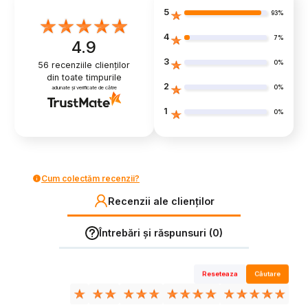
5
93%
4
7%
4.9
3
0%
56
recenziile clienților
din toate timpurile
2
0%
adunate și verificate de către
1
0%
Cum colectăm recenzii?
Recenzii ale clienților
Întrebări și răspunsuri (0)
Reseteaza
Căutare