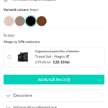
Variantă culoare
:
Negru
În stoc
Alege cu 10% reducere
Organizarea pantofilor si hainelor
Add also “Travel Set - Negru” to cart
Travel Set - Negru
Prețul
Prețul
139.00
lei
125.10
lei
inițial
curent
a
este:
fost:
125.10 lei.
139.00 lei.
ADAUGĂ ÎN COȘ
Descriere
Informații suplimentare