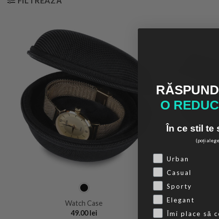
FILTREAZĂ
RĂSPUNDE
O REDUCE
În ce stil te
(poți aleg
Choose your sty
Urban
Casual
Sporty
Elegant
Watch Case
49.00
lei
Îmi place să c