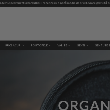
Skip
 zile pentru returnare
5000+ recenzii cu o notă medie de 4,9/5
Livrare gratuită de la
to
content
RUCSACURI
PORTOFELE
VALIZE
GENȚI
GENTUȚE Ș
ORGAN