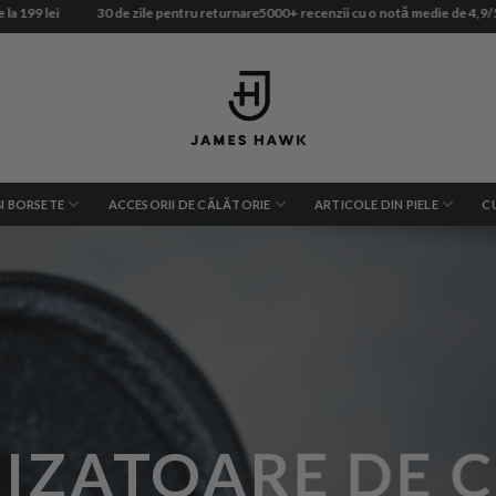
 199 lei
30 de zile pentru returnare
5000+ recenzii cu o notă medie de 4,9/5
I BORSETE
ACCESORII DE CĂLĂTORIE
ARTICOLE DIN PIELE
C
IZATOARE DE C