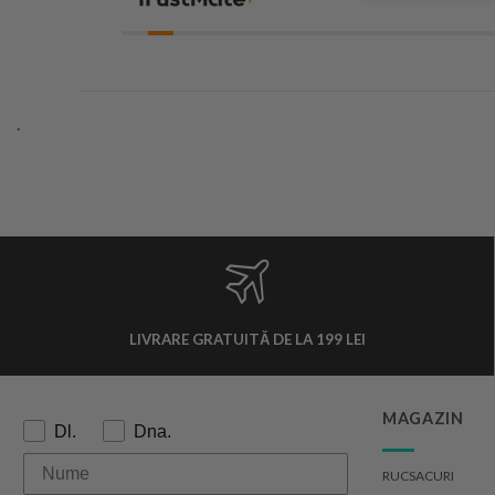
degrabă decât o doză de Coca-
Cola. La acest preț, mă așteptam la
un produs mult mai bun.
.
LIVRARE GRATUITĂ DE LA 199 LEI
MAGAZIN
Formulă de adresare:
Dl.
Dna.
RUCSACURI