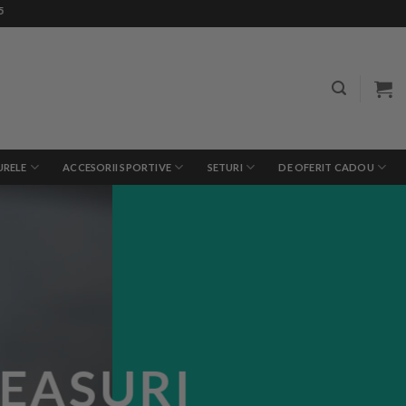
URELE
ACCESORII SPORTIVE
SETURI
DE OFERIT CADOU
EASURI