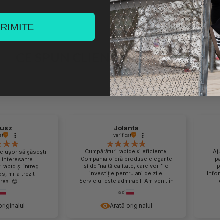
TRIMITE
CE SPUN CLIENȚII DESPRE NOI
iusz
Jolanta
at
verificat
Cumpărături rapide și eficiente.
Aj
ce ușor să găsești
Compania oferă produse elegante
pa
 interesante.
și de înaltă calitate, care vor fi o
p
rapid și întreg.
investiție pentru ani de zile.
Info
, mi-a trezit
Serviciul este admirabil. Am venit în
rea. 😊
locul potrivit, îl recomand.
sigur
azi
r
originalul
Arată originalul