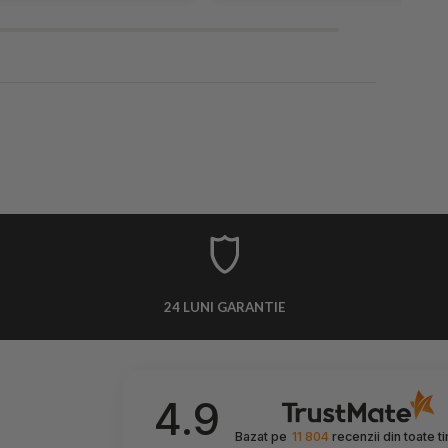
24 LUNI GARANTIE
4.9
Bazat pe
11 804
recenzii
din toate t