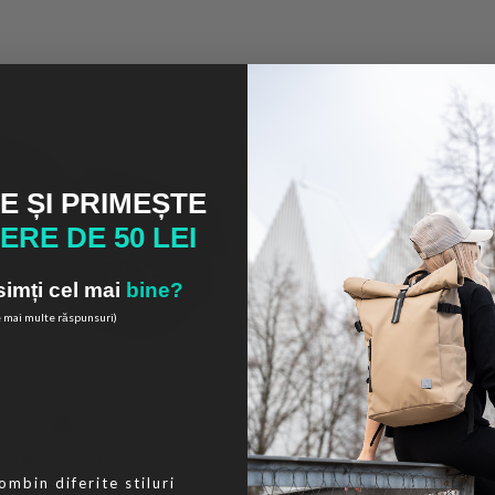
 ȘI PRIMEȘTE
RE DE 50 LEI
 simți cel mai
bine?
e mai multe răspunsuri)
le
Double Watch Case
69.00
lei
ombin diferite stiluri