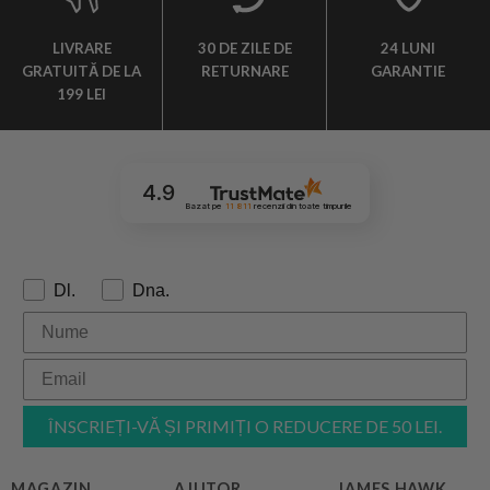
LIVRARE
30 DE ZILE DE
24 LUNI
GRATUITĂ DE LA
RETURNARE
GARANTIE
199 LEI
4.9
Bazat pe
11 811
recenzii
din toate timpurile
Formulă de adresare:
Dl.
Dna.
ÎNSCRIEȚI-VĂ ȘI PRIMIȚI O REDUCERE DE 50 LEI.
MAGAZIN
AJUTOR
JAMES HAWK