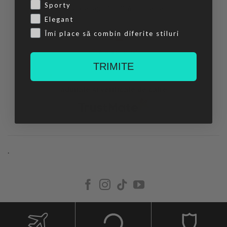
Sporty
Livrare rapidă și fără probleme.
Elegant
Îmi place să combin diferite stiluri
ieri
Arată originalul
TRIMITE
adunate și verificate de către
.