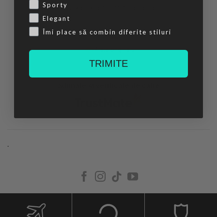
Sporty
Livrare rapidă și fără probleme.
Elegant
Îmi place să combin diferite stiluri
ieri
Arată originalul
TRIMITE
adunate și verificate de către
.