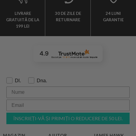
LIVRARE
30 DE ZILE DE
24 LUNI
GRATUITĂ DE LA
RETURNARE
GARANTIE
199 LEI
4.9
Bazat pe
11 811
recenzii
din toate timpurile
Formulă de adresare:
Dl.
Dna.
ÎNSCRIEȚI-VĂ ȘI PRIMIȚI O REDUCERE DE 50 LEI.
MAGAZIN
AJUTOR
JAMES HAWK