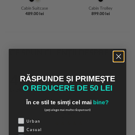
Cabin Suitcase
Cabin Trolley
489.00
lei
899.00
lei
CE SPUN CLIENȚII DESPRE NOI
4.9
Bazat pe
RĂSPUNDE ȘI PRIMEȘTE
11 811
recenzii
O REDUCERE DE 50 LEI
din toate timpurile
Evaluare
Cum colectăm recenzii?
În ce stil te simți cel mai
bine?
(poți alege mai multe răspunsuri)
Maria
verificat
Choose your style
Urban
Casual